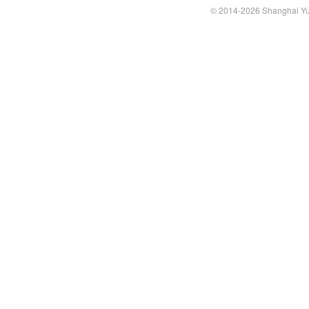
© 2014-2026 Shanghai Yun-