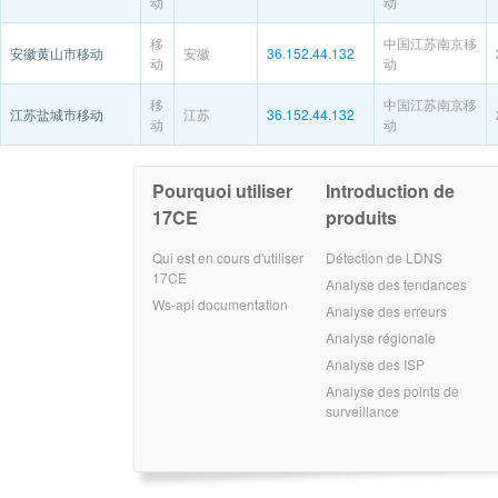
动
动
移
中国江苏南京移
安徽黄山市移动
安徽
36.152.44.132
动
动
移
中国江苏南京移
江苏盐城市移动
江苏
36.152.44.132
动
动
Pourquoi utiliser
Introduction de
17CE
produits
Qui est en cours d'utiliser
Détection de LDNS
17CE
Analyse des tendances
Ws-api documentation
Analyse des erreurs
Analyse régionale
Analyse des ISP
Analyse des points de
surveillance