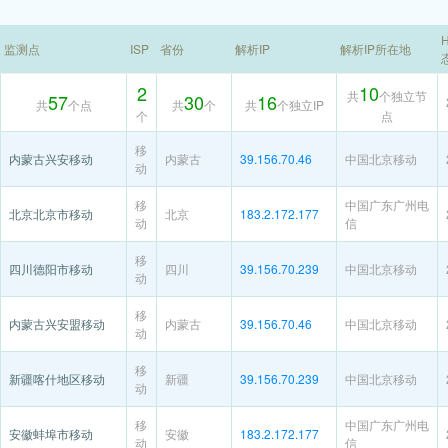
H
监测点
ISP
省份
解析IP
解析IP所在地
2
10
共
个独立节
57
30
16
共
个点
共
个
共
个独立IP
个
点
移
内蒙古兴安移动
内蒙古
39.156.70.46
中国北京移动
动
移
中国广东广州电
北京北京市移动
北京
183.2.172.177
动
信
移
四川德阳市移动
四川
39.156.70.239
中国北京移动
动
移
内蒙古兴安盟移动
内蒙古
39.156.70.46
中国北京移动
动
移
新疆喀什地区移动
新疆
39.156.70.239
中国北京移动
动
移
中国广东广州电
安徽蚌埠市移动
安徽
183.2.172.177
动
信