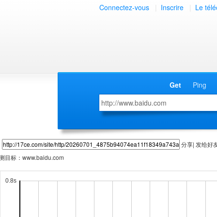
Connectez-vous
|
Inscrire
|
Le tél
Get
Ping
分享| 发给好
测目标：
www.baidu.com