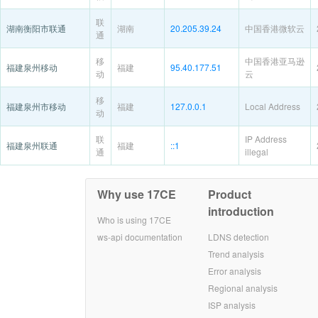
联
湖南衡阳市联通
湖南
20.205.39.24
中国香港微软云
通
移
中国香港亚马逊
福建泉州移动
福建
95.40.177.51
动
云
移
福建泉州市移动
福建
127.0.0.1
Local Address
动
联
IP Address
福建泉州联通
福建
::1
通
illegal
Why use 17CE
Product
introduction
Who is using 17CE
ws-api documentation
LDNS detection
Trend analysis
Error analysis
Regional analysis
ISP analysis