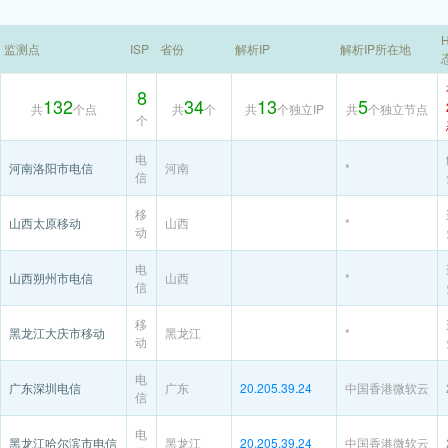
H
监测点
ISP
省份
解析IP
解析IP所在地
8
132
34
13
5
共
个点
共
个
共
个独立IP
共
个独立节点
个
电
河南洛阳市电信
河南
*
信
移
山西太原移动
山西
*
动
电
山西朔州市电信
山西
*
信
移
黑龙江大庆市移动
黑龙江
*
动
电
广东深圳电信
广东
20.205.39.24
中国香港微软云
信
电
黑龙江哈尔滨市电信
黑龙江
20.205.39.24
中国香港微软云