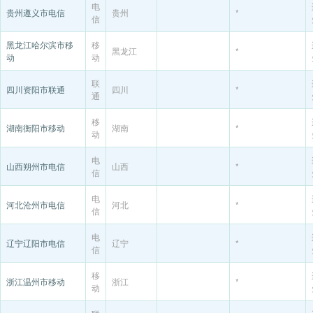
电
贵州遵义市电信
贵州
*
信
黑龙江哈尔滨市移
移
黑龙江
*
动
动
联
四川资阳市联通
四川
*
通
移
湖南衡阳市移动
湖南
*
动
电
山西朔州市电信
山西
*
信
电
河北沧州市电信
河北
*
信
电
辽宁辽阳市电信
辽宁
*
信
移
浙江温州市移动
浙江
*
动