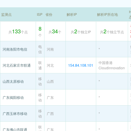
H
监测点
ISP
省份
解析IP
解析IP所在地
8
133
34
2
2
共
个点
共
个
共
个独立IP
共
个独立节点
个
电
河南洛阳市电信
河南
*
信
联
中国香港
河北石家庄市联通
河北
154.84.108.101
通
Cloudinnovation
移
山西太原移动
山西
*
动
移
广东揭阳移动
广东
*
动
移
广西玉林市移动
广西
*
动
联
广东佛山市联通
广东
*