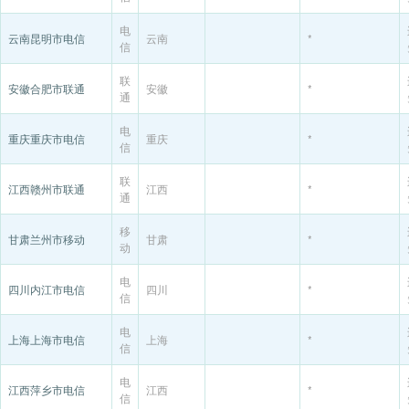
电
云南昆明市电信
云南
*
信
联
安徽合肥市联通
安徽
*
通
电
重庆重庆市电信
重庆
*
信
联
江西赣州市联通
江西
*
通
移
甘肃兰州市移动
甘肃
*
动
电
四川内江市电信
四川
*
信
电
上海上海市电信
上海
*
信
电
江西萍乡市电信
江西
*
信