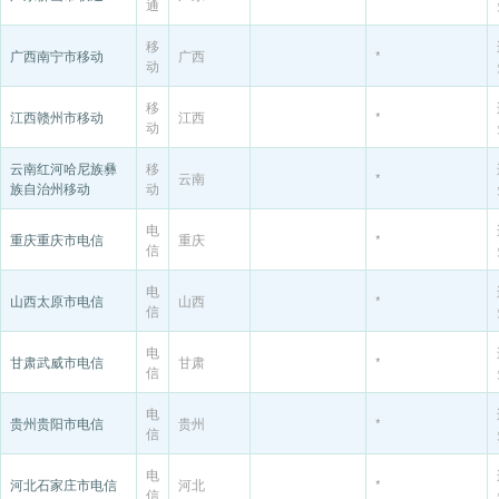
通
移
广西南宁市移动
广西
*
动
移
江西赣州市移动
江西
*
动
云南红河哈尼族彝
移
云南
*
族自治州移动
动
电
重庆重庆市电信
重庆
*
信
电
山西太原市电信
山西
*
信
电
甘肃武威市电信
甘肃
*
信
电
贵州贵阳市电信
贵州
*
信
电
河北石家庄市电信
河北
*
信