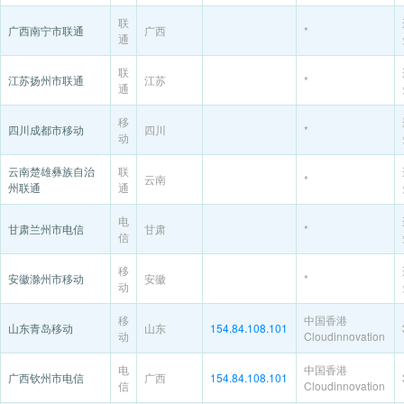
联
广西南宁市联通
广西
*
通
联
江苏扬州市联通
江苏
*
通
移
四川成都市移动
四川
*
动
云南楚雄彝族自治
联
云南
*
州联通
通
电
甘肃兰州市电信
甘肃
*
信
移
安徽滁州市移动
安徽
*
动
移
中国香港
山东青岛移动
山东
154.84.108.101
动
Cloudinnovation
电
中国香港
广西钦州市电信
广西
154.84.108.101
信
Cloudinnovation