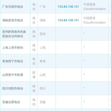
电
中国香港
广东河源市电信
广东
154.84.108.101
信
Cloudinnovation
电
中国香港
湖南娄底市电信
湖南
154.84.108.101
信
Cloudinnovation
贵州黔西南布依族
移
贵州
*
苗族自治州移动
动
移
上海上海市移动
上海
*
动
电
青海西宁市电信
青海
*
信
联
山西晋中市联通
山西
*
通
移
四川绵阳市移动
四川
*
动
电
安徽合肥电信
安徽
*
信