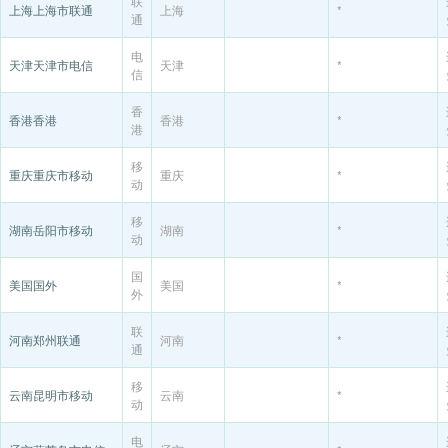
联
上海上海市联通
上海
*
通
电
天津天津市电信
天津
*
信
香
香港香港
香港
*
港
移
重庆重庆市移动
重庆
*
动
移
湖南岳阳市移动
湖南
*
动
国
美国国外
美国
*
外
联
河南郑州联通
河南
*
通
移
云南昆明市移动
云南
*
动
电