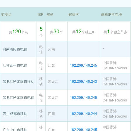
监测点
ISP
省份
解析IP
解析IP所在地
5
120
30
12
1
共
个点
共
个
共
个独立IP
共
个独立节点
个
电
河南洛阳市电信
河南
*
信
电
中国香港
江苏泰州市电信
江苏
162.209.140.245
信
CeRaNetworks
移
中国香港
黑龙江哈尔滨市移动
黑龙江
162.209.140.243
动
CeRaNetworks
电
中国香港
黑龙江哈尔滨市电信
黑龙江
162.209.140.245
信
CeRaNetworks
移
中国香港
四川成都市移动
四川
162.209.140.244
动
CeRaNetworks
移
中国香港
广东中山市移动
广东
162.209.140.245