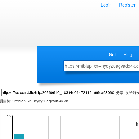
Login
|
Register
Get
Ping
分享| 发给好
测目标：
mfblapi.xn--nyqy26agvad54k.cn