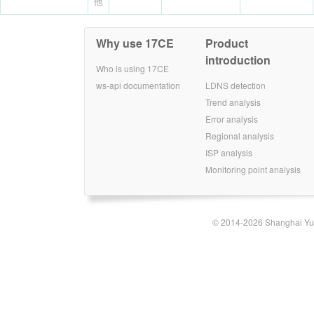
他
Why use 17CE
Product
introduction
Who is using 17CE
ws-api documentation
LDNS detection
Trend analysis
Error analysis
Regional analysis
ISP analysis
Monitoring point analysis
© 2014-2026 Shanghai Yun-t