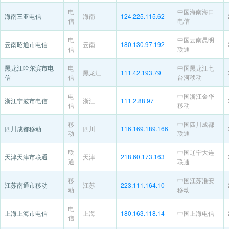
电
中国海南海口
海南三亚电信
海南
124.225.115.62
信
电信
电
中国云南昆明
云南昭通市电信
云南
180.130.97.192
信
联通
黑龙江哈尔滨市电
电
中国黑龙江七
黑龙江
111.42.193.79
信
信
台河移动
电
中国浙江金华
浙江宁波市电信
浙江
111.2.88.97
信
移动
移
中国四川成都
四川成都移动
四川
116.169.189.166
动
联通
联
中国辽宁大连
天津天津市联通
天津
218.60.173.163
通
联通
移
中国江苏淮安
江苏南通市移动
江苏
223.111.164.10
动
移动
电
上海上海市电信
上海
180.163.118.14
中国上海电信
信