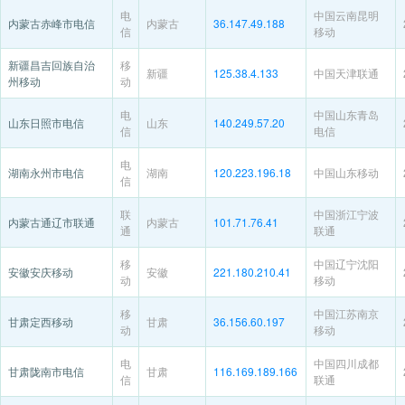
电
中国云南昆明
内蒙古赤峰市电信
内蒙古
36.147.49.188
信
移动
新疆昌吉回族自治
移
新疆
125.38.4.133
中国天津联通
州移动
动
电
中国山东青岛
山东日照市电信
山东
140.249.57.20
信
电信
电
湖南永州市电信
湖南
120.223.196.18
中国山东移动
信
联
中国浙江宁波
内蒙古通辽市联通
内蒙古
101.71.76.41
通
联通
移
中国辽宁沈阳
安徽安庆移动
安徽
221.180.210.41
动
移动
移
中国江苏南京
甘肃定西移动
甘肃
36.156.60.197
动
移动
电
中国四川成都
甘肃陇南市电信
甘肃
116.169.189.166
信
联通