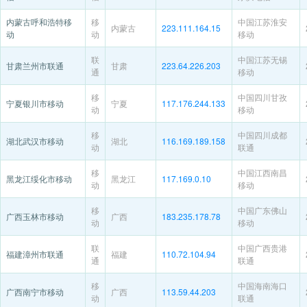
内蒙古呼和浩特移
移
中国江苏淮安
内蒙古
223.111.164.15
动
动
移动
联
中国江苏无锡
甘肃兰州市联通
甘肃
223.64.226.203
通
移动
移
中国四川甘孜
宁夏银川市移动
宁夏
117.176.244.133
动
移动
移
中国四川成都
湖北武汉市移动
湖北
116.169.189.158
动
联通
移
中国江西南昌
黑龙江绥化市移动
黑龙江
117.169.0.10
动
移动
移
中国广东佛山
广西玉林市移动
广西
183.235.178.78
动
移动
联
中国广西贵港
福建漳州市联通
福建
110.72.104.94
通
联通
移
中国海南海口
广西南宁市移动
广西
113.59.44.203
动
联通