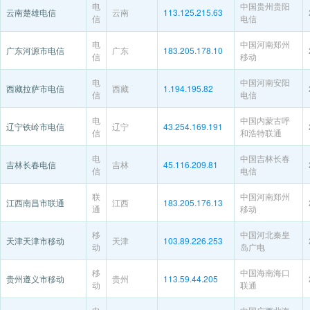
电
中国贵州贵阳
云南楚雄电信
云南
113.125.215.63
信
电信
电
中国河南郑州
广东河源市电信
广东
183.205.178.10
信
移动
电
中国河南安阳
西藏拉萨市电信
西藏
1.194.195.82
信
电信
电
中国内蒙古呼
辽宁铁岭市电信
辽宁
43.254.169.191
信
和浩特联通
电
中国吉林长春
吉林长春电信
吉林
45.116.209.81
信
电信
联
中国河南郑州
江西南昌市联通
江西
183.205.176.13
通
移动
移
中国河北秦皇
天津天津市移动
天津
103.89.226.253
动
岛广电
移
中国海南海口
贵州遵义市移动
贵州
113.59.44.205
动
联通