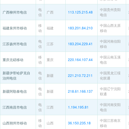
电
中国贵州贵阳
广西柳州市电信
广西
113.125.215.48
信
电信
移
中国山西太原
福建泉州市移动
福建
183.201.84.210
动
移动
电
中国河南信阳
江苏扬州市电信
江苏
183.204.229.41
信
移动
移
中国云南玉溪
重庆北碚移动
重庆
220.164.107.44
动
电信
新疆伊犁哈萨克自
电
中国黑龙江绥
新疆
221.210.72.211
治州电信
信
化联通
电
中国辽宁沈阳
新疆阿勒泰电信
新疆
218.61.166.137
信
联通
电
中国河南安阳
江西南昌市电信
江西
1.194.195.81
信
电信
移
中国江苏南京
山西朔州市移动
山西
36.150.235.18
动
移动