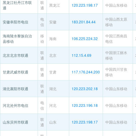
黑龙江牡丹江市联
联
黑龙江
120.223.198.17
中国山东移动
通
通
电
中国山西太原
安徽阜阳市电信
安徽
183.201.84.44
信
移动
海南陵水黎族自治
移
中国江西南昌
海南
106.225.224.32
县移动
动
电信
联
中国浙江丽水
北京北京市联通
北京
112.15.4.69
通
移动
联
中国四川甘孜
甘肃武威市联通
甘肃
117.176.244.200
通
移动
联
湖北襄阳市联通
湖北
120.223.202.18
中国山东移动
通
电
河北沧州市电信
河北
120.223.196.18
中国山东移动
信
联
山东滨州市联通
山东
120.223.198.17
中国山东移动
通
联