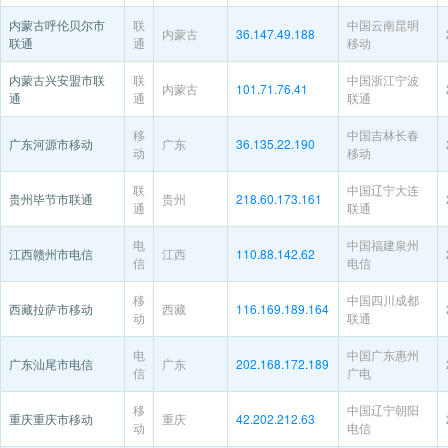
内蒙古呼伦贝尔市
联
中国云南昆明
内蒙古
36.147.49.188
联通
通
移动
内蒙古兴安盟市联
联
中国浙江宁波
内蒙古
101.71.76.41
通
通
联通
移
中国吉林长春
广东河源市移动
广东
36.135.22.190
动
移动
联
中国辽宁大连
贵州毕节市联通
贵州
218.60.173.161
通
联通
电
中国福建泉州
江西赣州市电信
江西
110.88.142.62
信
电信
移
中国四川成都
西藏拉萨市移动
西藏
116.169.189.164
动
联通
电
中国广东惠州
广东汕尾市电信
广东
202.168.172.189
信
广电
移
中国辽宁朝阳
重庆重庆市移动
重庆
42.202.212.63
动
电信