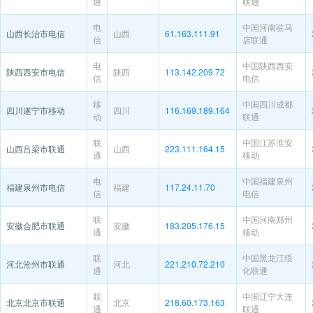
通
联通
电
中国河南驻马
山西长治市电信
山西
61.163.111.91
信
店联通
电
中国陕西西安
陕西西安市电信
陕西
113.142.209.72
信
电信
移
中国四川成都
四川遂宁市移动
四川
116.169.189.164
动
联通
联
中国江苏淮安
山西吕梁市联通
山西
223.111.164.15
通
移动
电
中国福建泉州
福建泉州市电信
福建
117.24.11.70
信
电信
联
中国河南郑州
安徽合肥市联通
安徽
183.205.176.15
通
移动
联
中国黑龙江绥
河北沧州市联通
河北
221.210.72.210
通
化联通
联
中国辽宁大连
北京北京市联通
北京
218.60.173.163
通
联通