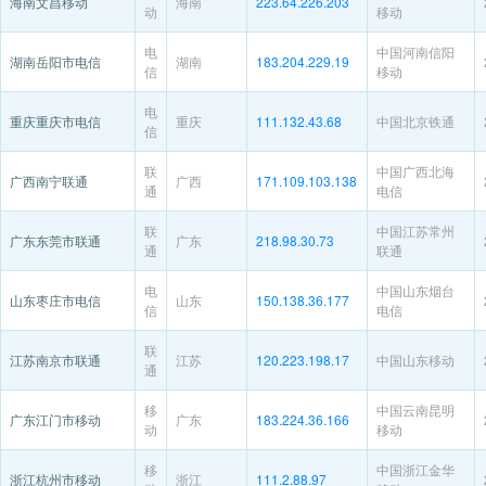
海南文昌移动
海南
223.64.226.203
动
移动
电
中国河南信阳
湖南岳阳市电信
湖南
183.204.229.19
信
移动
电
重庆重庆市电信
重庆
111.132.43.68
中国北京铁通
信
联
中国广西北海
广西南宁联通
广西
171.109.103.138
通
电信
联
中国江苏常州
广东东莞市联通
广东
218.98.30.73
通
联通
电
中国山东烟台
山东枣庄市电信
山东
150.138.36.177
信
电信
联
江苏南京市联通
江苏
120.223.198.17
中国山东移动
通
移
中国云南昆明
广东江门市移动
广东
183.224.36.166
动
移动
移
中国浙江金华
浙江杭州市移动
浙江
111.2.88.97