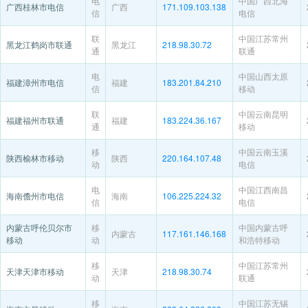
电
中国广西北海
广西桂林市电信
广西
171.109.103.138
信
电信
联
中国江苏常州
黑龙江鹤岗市联通
黑龙江
218.98.30.72
通
联通
电
中国山西太原
福建漳州市电信
福建
183.201.84.210
信
移动
联
中国云南昆明
福建福州市联通
福建
183.224.36.167
通
移动
移
中国云南玉溪
陕西榆林市移动
陕西
220.164.107.48
动
电信
电
中国江西南昌
海南儋州市电信
海南
106.225.224.32
信
电信
内蒙古呼伦贝尔市
移
中国内蒙古呼
内蒙古
117.161.146.168
移动
动
和浩特移动
移
中国江苏常州
天津天津市移动
天津
218.98.30.74
动
联通
移
中国江苏无锡