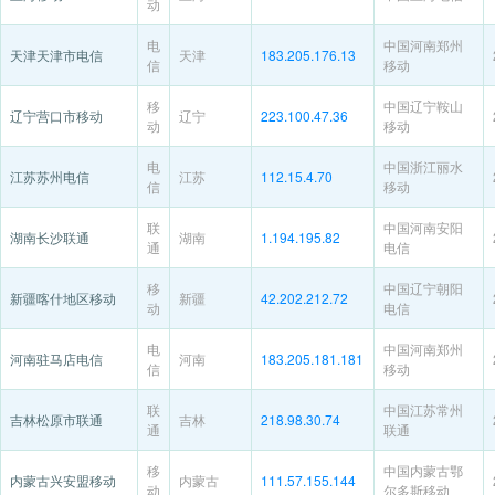
动
电
中国河南郑州
天津天津市电信
天津
183.205.176.13
信
移动
移
中国辽宁鞍山
辽宁营口市移动
辽宁
223.100.47.36
动
移动
电
中国浙江丽水
江苏苏州电信
江苏
112.15.4.70
信
移动
联
中国河南安阳
湖南长沙联通
湖南
1.194.195.82
通
电信
移
中国辽宁朝阳
新疆喀什地区移动
新疆
42.202.212.72
动
电信
电
中国河南郑州
河南驻马店电信
河南
183.205.181.181
信
移动
联
中国江苏常州
吉林松原市联通
吉林
218.98.30.74
通
联通
移
中国内蒙古鄂
内蒙古兴安盟移动
内蒙古
111.57.155.144
动
尔多斯移动