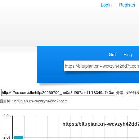
Login
|
Register
Get
Ping
分享| 发给好
测目标：
bltupian.xn--wcvzyh42dd7t.com