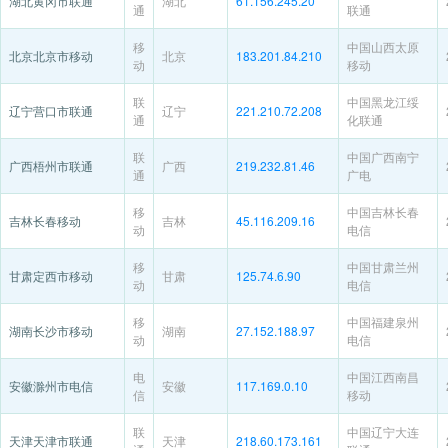
湖北黄冈市联通
湖北
61.156.245.20
通
联通
移
中国山西太原
北京北京市移动
北京
183.201.84.210
动
移动
联
中国黑龙江绥
辽宁营口市联通
辽宁
221.210.72.208
通
化联通
联
中国广西南宁
广西梧州市联通
广西
219.232.81.46
通
广电
移
中国吉林长春
吉林长春移动
吉林
45.116.209.16
动
电信
移
中国甘肃兰州
甘肃定西市移动
甘肃
125.74.6.90
动
电信
移
中国福建泉州
湖南长沙市移动
湖南
27.152.188.97
动
电信
电
中国江西南昌
安徽滁州市电信
安徽
117.169.0.10
信
移动
联
中国辽宁大连
天津天津市联通
天津
218.60.173.161