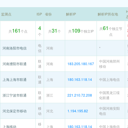
H
监测点
ISP
省份
解析IP
解析IP所在地
4
61
共
个独立节
161
31
109
共
个点
共
个
共
个独立IP
个
点
电
河南洛阳市电信
河南
*
信
联
中国河南郑州
河南濮阳市联通
河南
183.205.180.167
通
移动
联
上海上海市联通
上海
180.163.118.14
中国上海电信
通
联
中国黑龙江绥
浙江宁波市联通
浙江
221.210.72.208
通
化联通
移
中国河南安阳
河北保定市移动
河北
1.194.195.82
动
电信
移
上海移动
上海
180.163.118.14
中国上海电信