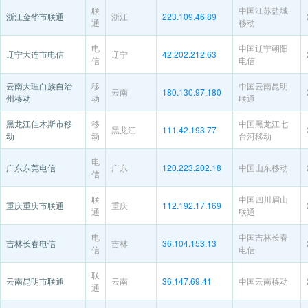
联
中国江苏盐城
浙江金华市联通
浙江
223.109.46.89
通
移动
电
中国辽宁朝阳
辽宁大连市电信
辽宁
42.202.212.63
信
电信
云南大理白族自治
移
中国云南昆明
云南
180.130.97.180
州移动
动
联通
黑龙江佳木斯市移
移
中国黑龙江七
黑龙江
111.42.193.77
动
动
台河移动
电
广东东莞电信
广东
120.223.202.18
中国山东移动
信
联
中国四川眉山
重庆重庆市联通
重庆
112.192.17.169
通
联通
电
中国吉林长春
吉林长春电信
吉林
36.104.153.13
信
电信
联
云南昆明市联通
云南
36.147.69.41
中国云南移动
通