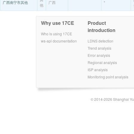
广西南宁市其他
广西
*
他
Why use 17CE
Product
introduction
Who is using 17CE
ws-api documentation
LDNS detection
Trend analysis
Error analysis
Regional analysis
ISP analysis
Monitoring point analysis
© 2014-2026 Shanghai Yun-t