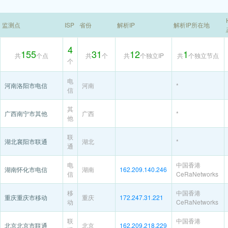
监测点
ISP
省份
解析IP
解析IP所在地
4
155
31
12
1
共
个点
共
个
共
个独立IP
共
个独立节点
个
电
河南洛阳市电信
河南
*
信
其
广西南宁市其他
广西
*
他
联
湖北襄阳市联通
湖北
*
通
电
中国香港
湖南怀化市电信
湖南
162.209.140.246
信
CeRaNetworks
移
中国香港
重庆重庆市移动
重庆
172.247.31.221
动
CeRaNetworks
联
中国香港
北京北京市联通
北京
162.209.218.229