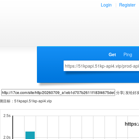
Login
|
Register
Get
Ping
分享| 发给好
测目标：
51kpapi.51kp-api4.vip