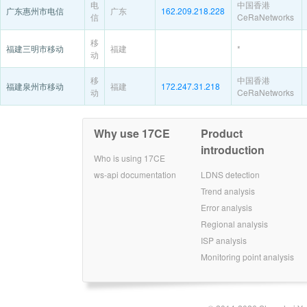
电
中国香港
广东惠州市电信
广东
162.209.218.228
信
CeRaNetworks
移
福建三明市移动
福建
*
动
移
中国香港
福建泉州市移动
福建
172.247.31.218
动
CeRaNetworks
Why use 17CE
Product
introduction
Who is using 17CE
ws-api documentation
LDNS detection
Trend analysis
Error analysis
Regional analysis
ISP analysis
Monitoring point analysis