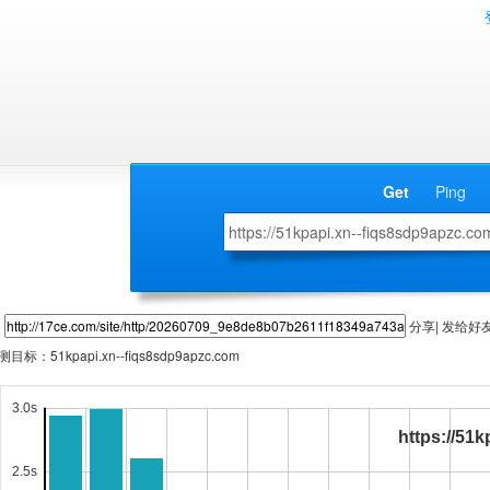
Get
Ping
分享| 发给好
测目标：
51kpapi.xn--fiqs8sdp9apzc.com