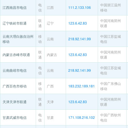
电
中国浙江温州
江西南昌市电信
江西
111.2.133.106
信
移动
联
中国河南郑州
辽宁铁岭市联通
辽宁
123.6.42.83
通
联通
云南大理白族自治州
移
中国江苏盐城
云南
218.92.141.99
移动
动
电信
联
中国河南郑州
内蒙古赤峰市联通
内蒙古
123.6.42.83
通
联通
电
中国江苏盐城
云南曲靖市电信
云南
218.92.141.99
信
电信
移
中国广东佛山
广西百色市移动
广西
183.232.189.181
动
移动
联
中国河南郑州
天津天津市联通
天津
123.6.42.83
通
联通
电
中国广西钦州
甘肃武威市电信
甘肃
171.108.216.102
信
电信