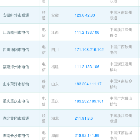
通
联通
联
中国河南郑州
安徽蚌埠市联通
安徽
123.6.42.83
通
联通
电
中国浙江温州
江西赣州市电信
江西
111.2.133.106
信
移动
电
中国广西钦州
四川德阳市电信
四川
171.108.216.102
信
电信
电
中国浙江温州
福建漳州市电信
福建
111.2.133.106
信
移动
移
中国河南新乡
山东菏泽市移动
山东
183.204.111.17
动
移动
电
中国广东佛山
重庆重庆市电信
重庆
183.232.189.181
信
移动
联
中国浙江温州
湖北黄冈市联通
湖北
211.91.8.6
通
联通
电
中国江苏盐城
湖南长沙市电信
湖南
218.92.141.99
信
电信