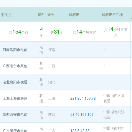
监测点
ISP
省份
解析IP
解析IP所在地
4
14
共
个独立节
154
31
14
共
个点
共
个
共
个独立IP
个
点
电
河南洛阳市电信
河南
*
信
其
广西南宁市其他
广西
*
他
联
湖北襄阳市联通
湖北
*
通
联
中国山西太原
上海上海市联通
上海
221.204.163.72
通
联通
电
中国湖北武汉
陕西西安市电信
陕西
58.49.197.107
信
电信
电
中国河南郑州
广东肇庆市电信
广东
123.6.42.83