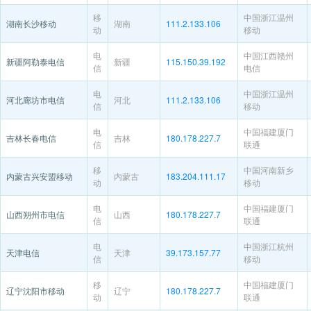
移
中国浙江温州
湖南长沙移动
湖南
111.2.133.106
动
移动
电
中国江西赣州
新疆阿勒泰电信
新疆
115.150.39.192
信
电信
电
中国浙江温州
河北廊坊市电信
河北
111.2.133.106
信
移动
电
中国福建厦门
吉林长春电信
吉林
180.178.227.7
信
联通
移
中国河南新乡
内蒙古兴安盟移动
内蒙古
183.204.111.17
动
移动
电
中国福建厦门
山西朔州市电信
山西
180.178.227.7
信
联通
电
中国浙江杭州
天津电信
天津
39.173.157.77
信
移动
移
中国福建厦门
辽宁沈阳市移动
辽宁
180.178.227.7
动
联通