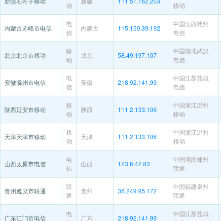
新疆石河子移动
新疆
111.51.162.203
动
移动
电
中国江西赣州
内蒙古赤峰市电信
内蒙古
115.150.39.192
信
电信
移
中国湖北武汉
北京北京市移动
北京
58.49.197.107
动
电信
电
中国江苏盐城
安徽滁州市电信
安徽
218.92.141.99
信
电信
移
中国浙江温州
陕西延安市移动
陕西
111.2.133.106
动
移动
移
中国浙江温州
天津天津市移动
天津
111.2.133.106
动
移动
电
中国河南郑州
山西太原市电信
山西
123.6.42.83
信
联通
联
中国福建泉州
贵州遵义市联通
贵州
36.249.95.172
通
联通
电
中国江苏盐城
广东江门市电信
广东
218.92.141.99