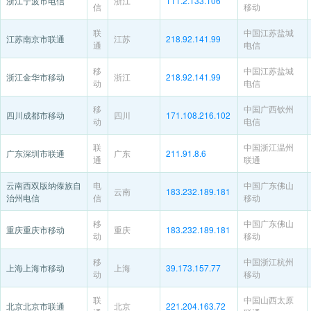
浙江宁波市电信
浙江
111.2.133.106
信
移动
联
中国江苏盐城
江苏南京市联通
江苏
218.92.141.99
通
电信
移
中国江苏盐城
浙江金华市移动
浙江
218.92.141.99
动
电信
移
中国广西钦州
四川成都市移动
四川
171.108.216.102
动
电信
联
中国浙江温州
广东深圳市联通
广东
211.91.8.6
通
联通
云南西双版纳傣族自
电
中国广东佛山
云南
183.232.189.181
治州电信
信
移动
移
中国广东佛山
重庆重庆市移动
重庆
183.232.189.181
动
移动
移
中国浙江杭州
上海上海市移动
上海
39.173.157.77
动
移动
联
中国山西太原
北京北京市联通
北京
221.204.163.72