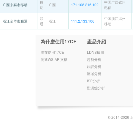
移
中国广西钦州
广西来宾市移动
广西
171.108.216.102
动
电信
联
中国浙江温州
浙江金华市联通
浙江
111.2.133.106
通
移动
為什麽使用17CE
產品介紹
誰在使用17CE
LDNS檢測
測速WS-API文檔
趨勢分析
錯誤分析
區域分析
ISP分析
監測點分析
© 2014-2026 