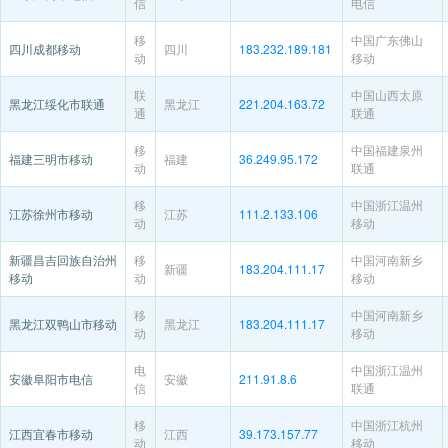
信
电信
移
中国广东佛山
四川成都移动
四川
183.232.189.181
动
移动
联
中国山西太原
黑龙江绥化市联通
黑龙江
221.204.163.72
通
联通
移
中国福建泉州
福建三明市移动
福建
36.249.95.172
动
联通
移
中国浙江温州
江苏徐州市移动
江苏
111.2.133.106
动
移动
新疆昌吉回族自治州
移
中国河南新乡
新疆
183.204.111.17
移动
动
移动
移
中国河南新乡
黑龙江双鸭山市移动
黑龙江
183.204.111.17
动
移动
电
中国浙江温州
安徽阜阳市电信
安徽
211.91.8.6
信
联通
移
中国浙江杭州
江西宜春市移动
江西
39.173.157.77
动
移动