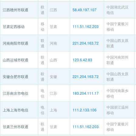
联
中国湖北武汉
江西赣州市联通
江西
58.49.197.107
通
电信
移
中国宁夏银川
甘肃定西移动
甘肃
111.51.162.203
动
移动
联
中国山西太原
河南南阳市联通
河南
221.204.163.72
通
联通
联
中国河南郑州
山西运城市联通
山西
123.6.42.83
通
联通
联
中国山西太原
安徽合肥市联通
安徽
221.204.163.72
通
联通
电
中国河南新乡
江苏南京市电信
江苏
183.204.111.17
信
移动
电
中国浙江温州
上海上海市电信
上海
111.2.133.106
信
移动
联
中国宁夏银川
甘肃兰州市联通
甘肃
111.51.162.203
通
移动