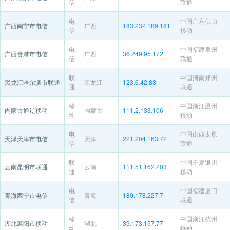
信
联通
电
中国广东佛山
广西南宁市电信
广西
183.232.189.181
信
移动
电
中国福建泉州
广西贵港市电信
广西
36.249.95.172
信
联通
联
中国河南郑州
黑龙江哈尔滨市联通
黑龙江
123.6.42.83
通
联通
移
中国浙江温州
内蒙古通辽移动
内蒙古
111.2.133.106
动
移动
电
中国山西太原
天津天津市电信
天津
221.204.163.72
信
联通
联
中国宁夏银川
云南昆明市联通
云南
111.51.162.203
通
移动
电
中国福建厦门
青海西宁市电信
青海
180.178.227.7
信
联通
移
中国浙江杭州
湖北襄阳市移动
湖北
39.173.157.77
动
移动