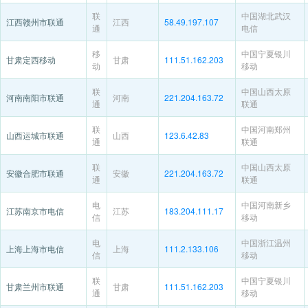
联
中国湖北武汉
江西赣州市联通
江西
58.49.197.107
通
电信
移
中国宁夏银川
甘肃定西移动
甘肃
111.51.162.203
动
移动
联
中国山西太原
河南南阳市联通
河南
221.204.163.72
通
联通
联
中国河南郑州
山西运城市联通
山西
123.6.42.83
通
联通
联
中国山西太原
安徽合肥市联通
安徽
221.204.163.72
通
联通
电
中国河南新乡
江苏南京市电信
江苏
183.204.111.17
信
移动
电
中国浙江温州
上海上海市电信
上海
111.2.133.106
信
移动
联
中国宁夏银川
甘肃兰州市联通
甘肃
111.51.162.203
通
移动