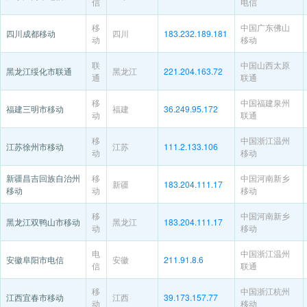
信
电信
移
中国广东佛山
四川成都移动
四川
183.232.189.181
动
移动
联
中国山西太原
黑龙江绥化市联通
黑龙江
221.204.163.72
通
联通
移
中国福建泉州
福建三明市移动
福建
36.249.95.172
动
联通
移
中国浙江温州
江苏徐州市移动
江苏
111.2.133.106
动
移动
新疆昌吉回族自治州
移
中国河南新乡
新疆
183.204.111.17
移动
动
移动
移
中国河南新乡
黑龙江双鸭山市移动
黑龙江
183.204.111.17
动
移动
电
中国浙江温州
安徽阜阳市电信
安徽
211.91.8.6
信
联通
移
中国浙江杭州
江西宜春市移动
江西
39.173.157.77
动
移动