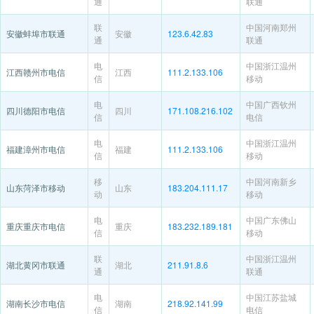
通
联通
联
中国河南郑州
安徽蚌埠市联通
安徽
123.6.42.83
通
联通
电
中国浙江温州
江西赣州市电信
江西
111.2.133.106
信
移动
电
中国广西钦州
四川德阳市电信
四川
171.108.216.102
信
电信
电
中国浙江温州
福建漳州市电信
福建
111.2.133.106
信
移动
移
中国河南新乡
山东菏泽市移动
山东
183.204.111.17
动
移动
电
中国广东佛山
重庆重庆市电信
重庆
183.232.189.181
信
移动
联
中国浙江温州
湖北黄冈市联通
湖北
211.91.8.6
通
联通
电
中国江苏盐城
湖南长沙市电信
湖南
218.92.141.99
信
电信