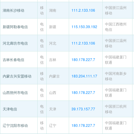
移
中国浙江温州
湖南长沙移动
湖南
111.2.133.106
动
移动
电
中国江西赣州
新疆阿勒泰电信
新疆
115.150.39.192
信
电信
电
中国浙江温州
河北廊坊市电信
河北
111.2.133.106
信
移动
电
中国福建厦门
吉林长春电信
吉林
180.178.227.7
信
联通
移
中国河南新乡
内蒙古兴安盟移动
内蒙古
183.204.111.17
动
移动
电
中国福建厦门
山西朔州市电信
山西
180.178.227.7
信
联通
电
中国浙江杭州
天津电信
天津
39.173.157.77
信
移动
移
中国福建厦门
辽宁沈阳市移动
辽宁
180.178.227.7
动
联通