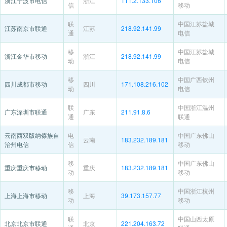
浙江宁波市电信
浙江
111.2.133.106
信
移动
联
中国江苏盐城
江苏南京市联通
江苏
218.92.141.99
通
电信
移
中国江苏盐城
浙江金华市移动
浙江
218.92.141.99
动
电信
移
中国广西钦州
四川成都市移动
四川
171.108.216.102
动
电信
联
中国浙江温州
广东深圳市联通
广东
211.91.8.6
通
联通
云南西双版纳傣族自
电
中国广东佛山
云南
183.232.189.181
治州电信
信
移动
移
中国广东佛山
重庆重庆市移动
重庆
183.232.189.181
动
移动
移
中国浙江杭州
上海上海市移动
上海
39.173.157.77
动
移动
联
中国山西太原
北京北京市联通
北京
221.204.163.72