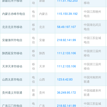
新疆石河子移动
新疆
111.51.162.203
动
移动
电
中国江西赣州
内蒙古赤峰市电信
内蒙古
115.150.39.192
信
电信
移
中国湖北武汉
北京北京市移动
北京
58.49.197.107
动
电信
电
中国江苏盐城
安徽滁州市电信
安徽
218.92.141.99
信
电信
移
中国浙江温州
陕西延安市移动
陕西
111.2.133.106
动
移动
移
中国浙江温州
天津天津市移动
天津
111.2.133.106
动
移动
电
中国河南郑州
山西太原市电信
山西
123.6.42.83
信
联通
联
中国福建泉州
贵州遵义市联通
贵州
36.249.95.172
通
联通
电
中国江苏盐城
广东江门市电信
广东
218.92.141.99