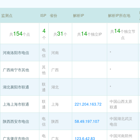
监测点
ISP
省份
解析IP
解析IP所在地
4
14
共
个独立节
154
31
14
共
个点
共
个
共
个独立IP
个
点
电
河南洛阳市电信
河南
*
信
其
广西南宁市其他
广西
*
他
联
湖北襄阳市联通
湖北
*
通
联
中国山西太原
上海上海市联通
上海
221.204.163.72
通
联通
电
中国湖北武汉
陕西西安市电信
陕西
58.49.197.107
信
电信
电
中国河南郑州
广东肇庆市电信
广东
123.6.42.83