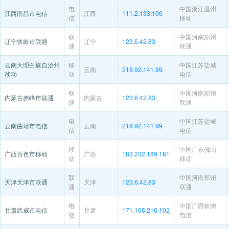
电
中国浙江温州
江西南昌市电信
江西
111.2.133.106
信
移动
联
中国河南郑州
辽宁铁岭市联通
辽宁
123.6.42.83
通
联通
云南大理白族自治州
移
中国江苏盐城
云南
218.92.141.99
移动
动
电信
联
中国河南郑州
内蒙古赤峰市联通
内蒙古
123.6.42.83
通
联通
电
中国江苏盐城
云南曲靖市电信
云南
218.92.141.99
信
电信
移
中国广东佛山
广西百色市移动
广西
183.232.189.181
动
移动
联
中国河南郑州
天津天津市联通
天津
123.6.42.83
通
联通
电
中国广西钦州
甘肃武威市电信
甘肃
171.108.216.102
信
电信