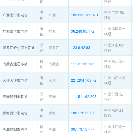
信
联通
电
中国广东佛山
广西南宁市电信
广西
183.232.189.181
信
移动
电
中国福建泉州
广西贵港市电信
广西
36.249.95.172
信
联通
联
中国河南郑州
黑龙江哈尔滨市联通
黑龙江
123.6.42.83
通
联通
移
中国浙江温州
内蒙古通辽移动
内蒙古
111.2.133.106
动
移动
电
中国山西太原
天津天津市电信
天津
221.204.163.72
信
联通
联
中国宁夏银川
云南昆明市联通
云南
111.51.162.203
通
移动
电
中国福建厦门
青海西宁市电信
青海
180.178.227.7
信
联通
移
中国浙江杭州
湖北襄阳市移动
湖北
39.173.157.77
动
移动