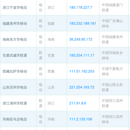
电
中国福建厦门
浙江宁波市电信
浙江
180.178.227.7
信
联通
移
中国广东佛山
福建泉州市移动
福建
183.232.189.181
动
移动
电
中国福建泉州
海南东方市电信
海南
36.249.95.172
信
联通
联
中国河南新乡
甘肃武威市联通
甘肃
183.204.111.17
通
移动
移
中国宁夏银川
西藏拉萨市移动
西藏
111.51.162.203
动
移动
电
中国山西太原
山东滨州市电信
山东
221.204.163.72
信
联通
联
中国浙江温州
浙江湖州市联通
浙江
211.91.8.6
通
联通
电
中国浙江温州
河南驻马店电信
河南
111.2.133.106
信
移动