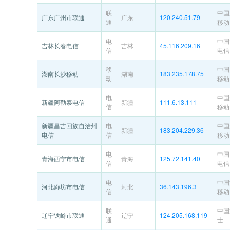
联
中国
广东广州市联通
广东
120.240.51.79
通
移动
电
中国
吉林长春电信
吉林
45.116.209.16
信
电信
移
中国
湖南长沙移动
湖南
183.235.178.75
动
移动
电
中国
新疆阿勒泰电信
新疆
111.6.13.111
信
移动
新疆昌吉回族自治州
电
中国
新疆
183.204.229.36
电信
信
移动
电
中国
青海西宁市电信
青海
125.72.141.40
信
电信
电
中国
河北廊坊市电信
河北
36.143.196.3
信
移动
联
中国
辽宁铁岭市联通
辽宁
124.205.168.119
通
士