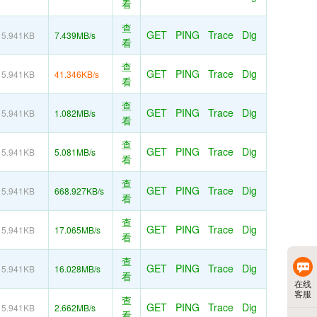
看
查
GET
PING
Trace
Dig
5.941KB
7.439MB/s
看
查
GET
PING
Trace
Dig
5.941KB
41.346KB/s
看
查
GET
PING
Trace
Dig
5.941KB
1.082MB/s
看
查
GET
PING
Trace
Dig
5.941KB
5.081MB/s
看
查
GET
PING
Trace
Dig
5.941KB
668.927KB/s
看
查
GET
PING
Trace
Dig
5.941KB
17.065MB/s
看
查
GET
PING
Trace
Dig
5.941KB
16.028MB/s
看
在线
客服
查
GET
PING
Trace
Dig
5.941KB
2.662MB/s
看