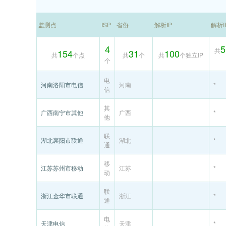
监测点
ISP
省份
解析IP
解析
4
5
共
154
31
100
共
个点
共
个
共
个独立IP
个
电
河南洛阳市电信
河南
*
信
其
广西南宁市其他
广西
*
他
联
湖北襄阳市联通
湖北
*
通
移
江苏苏州市移动
江苏
*
动
联
浙江金华市联通
浙江
*
通
电
天津电信
天津
*