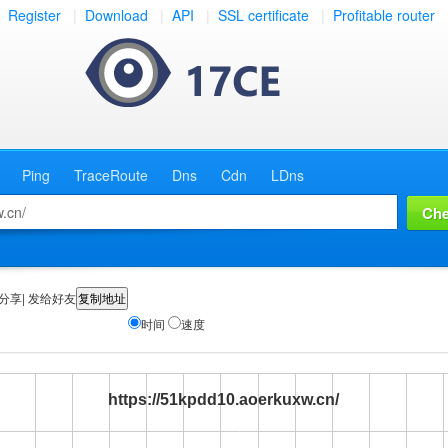
Register
|
Download
|
API
|
SSL certificate
|
Profitable router
Ping
TraceRoute
Dns
Cdn
LDns
分享| 发给好友
时间
速度