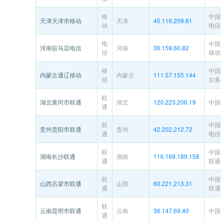
移
中国
天津天津市移动
天津
45.116.209.81
动
电信
电
中国
河南驻马店电信
河南
36.159.60.82
信
移动
移
中国
内蒙古通辽移动
内蒙古
111.57.155.144
动
尔多
联
湖北黄冈市联通
湖北
120.223.206.19
中国
通
联
中国
贵州贵阳市联通
贵州
42.202.212.72
通
电信
联
中国
湖南长沙联通
湖南
116.169.189.158
通
联通
联
中国
山西吕梁市联通
山西
60.221.213.31
通
联通
联
云南昆明市联通
云南
36.147.69.40
中国
通