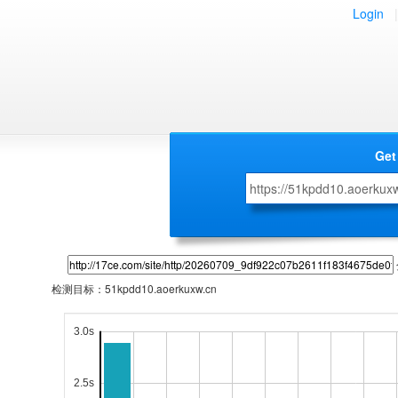
Login
|
Get
检测目标：
51kpdd10.aoerkuxw.cn