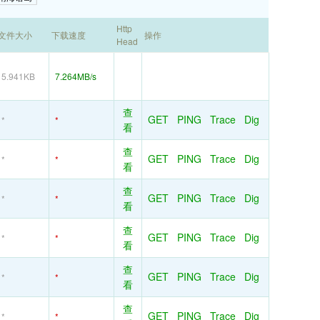
Http
文件大小
下载速度
操作
Head
5.941KB
7.264MB/s
查
GET
PING
Trace
Dig
*
*
看
查
GET
PING
Trace
Dig
*
*
看
查
GET
PING
Trace
Dig
*
*
看
查
GET
PING
Trace
Dig
*
*
看
查
GET
PING
Trace
Dig
*
*
看
查
GET
PING
Trace
Dig
*
*