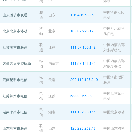
信
移动
联
中国河南安阳
山东潍坊市联通
山东
1.194.195.225
通
电信
移
中国河北秦皇
北京北京市移动
北京
103.89.226.190
动
岛广电
联
中国内蒙古鄂
江苏南京市联通
江苏
111.57.155.142
通
尔多斯移动
移
中国内蒙古鄂
内蒙古兴安盟移动
内蒙古
111.57.155.142
动
尔多斯移动
电
中国河南濮阳
云南昆明市电信
云南
202.110.125.219
信
联通
电
中国江苏扬州
江苏常州市电信
江苏
58.220.65.28
信
电信
电
湖南永州市电信
湖南
111.132.35.141
中国北京移动
信
联
山东济南市联通
山东
120.223.202.18
中国山东移动
通