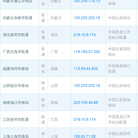
内蒙古通辽市电信
内蒙古
183.205.176.13
信
移动
联
内蒙古赤峰市联通
内蒙古
120.223.202.18
中国山东移动
通
联
中国黑龙江齐
湖北黄冈市联通
湖北
218.10.9.174
通
齐哈尔联通
联
中国甘肃庆阳
广西北海市联通
广西
118.183.57.222
通
电信
移
中国海南海口
福建漳州市移动
福建
113.59.44.203
动
联通
移
山西临汾市移动
山西
120.223.202.18
中国山东移动
动
移
中国江苏盐城
海南海口市移动
海南
223.109.46.88
动
移动
联
中国黑龙江齐
江苏徐州市联通
江苏
218.10.9.174
通
齐哈尔联通
移
中国云南昆明
上海上海市移动
上海
106.60.71.92