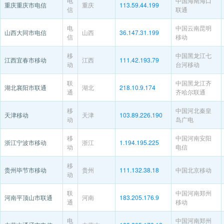
电
中国海南海口
重庆重庆市电信
重庆
113.59.44.199
信
联通
电
中国云南昆明
山西大同市电信
山西
36.147.31.199
信
移动
移
中国黑龙江七
江西宜春市移动
江西
111.42.193.79
动
台河移动
联
中国黑龙江齐
湖北襄阳市联通
湖北
218.10.9.174
通
齐哈尔联通
移
中国河北秦皇
天津移动
天津
103.89.226.190
动
岛广电
移
中国河南安阳
浙江宁波市移动
浙江
1.194.195.225
动
电信
移
贵州毕节市移动
贵州
111.132.38.18
中国北京移动
动
联
中国河南郑州
河南平顶山市联通
河南
183.205.176.9
通
移动
电
中国河南郑州