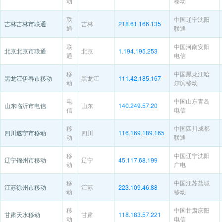
动
移动
联
中国辽宁沈阳
吉林吉林市联通
吉林
218.61.166.135
通
联通
联
中国河南安阳
北京北京市联通
北京
1.194.195.253
通
电信
移
中国黑龙江哈
黑龙江伊春市移动
黑龙江
111.42.185.167
动
尔滨移动
电
中国山东青岛
山东临沂市电信
山东
140.249.57.20
信
电信
移
中国四川成都
四川遂宁市移动
四川
116.169.189.165
动
联通
移
中国辽宁沈阳
辽宁锦州市移动
辽宁
45.117.68.199
动
广电
移
中国江苏盐城
江苏徐州市移动
江苏
223.109.46.88
动
移动
移
中国甘肃庆阳
甘肃天水移动
甘肃
118.183.57.221
动
电信