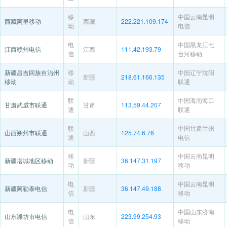
移
中国云南昆明
西藏阿里移动
西藏
222.221.109.174
动
电信
电
中国黑龙江七
江西赣州电信
江西
111.42.193.79
信
台河移动
新疆昌吉回族自治州
移
中国辽宁沈阳
新疆
218.61.166.135
移动
动
联通
联
中国海南海口
甘肃武威市联通
甘肃
113.59.44.207
通
联通
联
中国甘肃兰州
山西朔州市联通
山西
125.74.6.76
通
电信
移
中国云南昆明
新疆塔城地区移动
新疆
36.147.31.197
动
移动
电
中国云南昆明
新疆阿勒泰电信
新疆
36.147.49.188
信
移动
电
中国山东济南
山东潍坊市电信
山东
223.99.254.93
信
移动