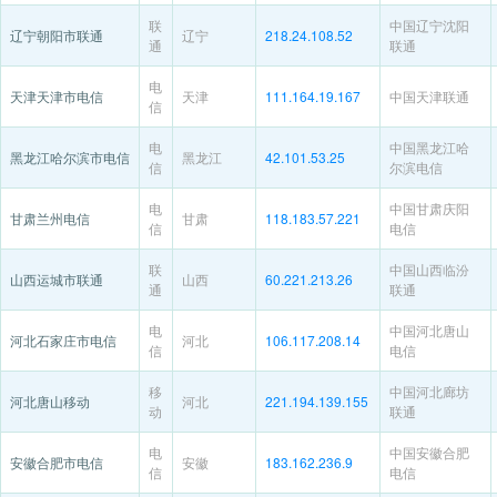
联
中国辽宁沈阳
辽宁朝阳市联通
辽宁
218.24.108.52
通
联通
电
天津天津市电信
天津
111.164.19.167
中国天津联通
信
电
中国黑龙江哈
黑龙江哈尔滨市电信
黑龙江
42.101.53.25
信
尔滨电信
电
中国甘肃庆阳
甘肃兰州电信
甘肃
118.183.57.221
信
电信
联
中国山西临汾
山西运城市联通
山西
60.221.213.26
通
联通
电
中国河北唐山
河北石家庄市电信
河北
106.117.208.14
信
电信
移
中国河北廊坊
河北唐山移动
河北
221.194.139.155
动
联通
电
中国安徽合肥
安徽合肥市电信
安徽
183.162.236.9
信
电信