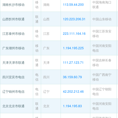
移
中国海南海口
湖南长沙市移动
湖南
113.59.44.200
动
联通
联
山西忻州市联通
山西
120.223.206.31
中国山东移动
通
移
中国江苏淮安
江苏泰州市移动
江苏
223.111.164.16
动
移动
移
中国河南安阳
广东潮州市移动
广东
1.194.195.225
动
电信
联
中国吉林长春
天津天津市联通
天津
111.27.123.71
通
移动
电
中国广西南宁
四川宜宾市电信
四川
36.159.60.79
信
移动
电
中国辽宁朝阳
辽宁锦州市电信
辽宁
42.202.212.46
信
电信
联
中国河南安阳
北京北京市联通
北京
1.194.195.83
通
电信
移
中国海南海口