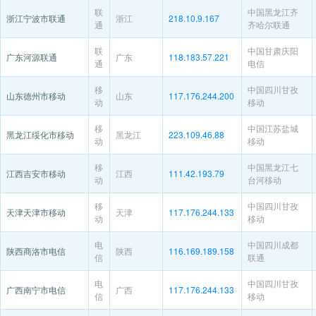
联
中国黑龙江齐
浙江宁波市联通
浙江
218.10.9.167
通
齐哈尔联通
联
中国甘肃庆阳
广东河源联通
广东
118.183.57.221
通
电信
移
中国四川甘孜
山东德州市移动
山东
117.176.244.200
动
移动
移
中国江苏盐城
黑龙江绥化市移动
黑龙江
223.109.46.88
动
移动
移
中国黑龙江七
江西吉安市移动
江西
111.42.193.79
动
台河移动
移
中国四川甘孜
天津天津市移动
天津
117.176.244.133
动
移动
电
中国四川成都
陕西商洛市电信
陕西
116.169.189.158
信
联通
电
中国四川甘孜
广西南宁市电信
广西
117.176.244.133
信
移动