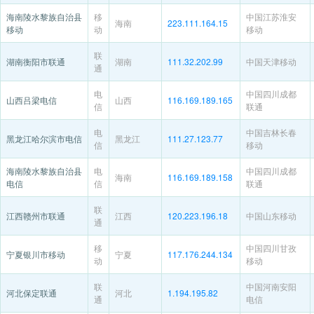
海南陵水黎族自治县
移
中国江苏淮安
海南
223.111.164.15
移动
动
移动
联
湖南衡阳市联通
湖南
111.32.202.99
中国天津移动
通
电
中国四川成都
山西吕梁电信
山西
116.169.189.165
信
联通
电
中国吉林长春
黑龙江哈尔滨市电信
黑龙江
111.27.123.77
信
移动
海南陵水黎族自治县
电
中国四川成都
海南
116.169.189.158
电信
信
联通
联
江西赣州市联通
江西
120.223.196.18
中国山东移动
通
移
中国四川甘孜
宁夏银川市移动
宁夏
117.176.244.134
动
移动
联
中国河南安阳
河北保定联通
河北
1.194.195.82
通
电信