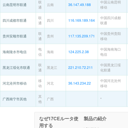
联
中国云南昆明
云南昆明市联通
云南
36.147.49.188
通
移动
联
中国四川成都
四川成都市联通
四川
116.169.189.164
通
联通
联
中国贵州贵阳
贵州安顺市联通
贵州
117.135.209.171
通
移动
电
中国海南海口
海南陵水市电信
海南
124.225.2.38
信
电信
联
中国黑龙江绥
黑龙江绥化市联通
黑龙江
221.210.72.211
通
化联通
移
中国河北沧州
河北沧州市移动
河北
36.143.234.22
动
移动
其
广西南宁市其他
广西
*
他
なぜ17CEルータ使
製品の紹介
用する