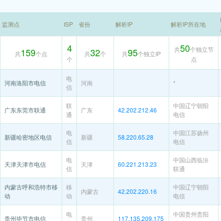
监测点
ISP
省份
解析IP
解析IP所在地
4
50
共
个独立节
159
32
95
共
个点
共
个
共
个独立IP
个
点
电
河南洛阳市电信
河南
*
信
联
中国辽宁朝阳
广东东莞市联通
广东
42.202.212.46
通
电信
电
中国江苏扬州
新疆哈密地区电信
新疆
58.220.65.28
信
电信
电
中国山西临汾
天津天津市电信
天津
60.221.213.23
信
联通
内蒙古呼和浩特市移
移
中国辽宁朝阳
内蒙古
42.202.220.16
动
动
电信
电
中国贵州贵阳
贵州毕节市电信
贵州
117.135.209.175