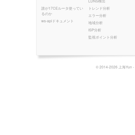
LDNS検出
誰が17CEルータ使ってい
トレンド分析
るのか
エラー分析
ws-apiドキュメント
地域分析
ISP分析
監視ポイント分析
© 2014-2026 上海Yun 