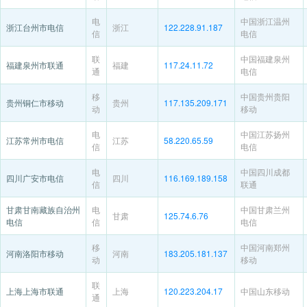
电
中国浙江温州
浙江台州市电信
浙江
122.228.91.187
信
电信
联
中国福建泉州
福建泉州市联通
福建
117.24.11.72
通
电信
移
中国贵州贵阳
贵州铜仁市移动
贵州
117.135.209.171
动
移动
电
中国江苏扬州
江苏常州市电信
江苏
58.220.65.59
信
电信
电
中国四川成都
四川广安市电信
四川
116.169.189.158
信
联通
甘肃甘南藏族自治州
电
中国甘肃兰州
甘肃
125.74.6.76
电信
信
电信
移
中国河南郑州
河南洛阳市移动
河南
183.205.181.137
动
移动
联
上海上海市联通
上海
120.223.204.17
中国山东移动
通