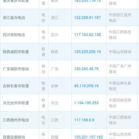
重庆重庆市联通
重庆
183.205.176.15
通
移动
电
中国浙江温州
浙江嘉兴电信
浙江
122.228.91.187
信
电信
电
中国江西南昌
四川资阳电信
四川
117.163.62.138
信
移动
联
陕西咸阳市联通
陕西
120.223.206.19
中国山东移动
通
移
中国广东广州
广东揭阳市移动
广东
120.240.48.76
动
移动
联
中国吉林长春
吉林长春市联通
吉林
45.116.209.16
通
电信
联
中国河南安阳
河北沧州市联通
河北
1.194.195.253
通
电信
电
中国江西南昌
江西赣州市电信
江西
117.169.0.9
信
移动
移
中国山东济南
西藏昌都移动
西藏
120.221.107.162