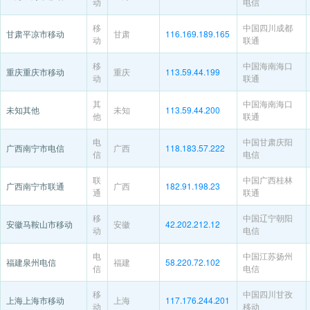
动
电信
移
中国四川成都
甘肃平凉市移动
甘肃
116.169.189.165
动
联通
移
中国海南海口
重庆重庆市移动
重庆
113.59.44.199
动
联通
其
中国海南海口
未知其他
未知
113.59.44.200
他
联通
电
中国甘肃庆阳
广西南宁市电信
广西
118.183.57.222
信
电信
联
中国广西桂林
广西南宁市联通
广西
182.91.198.23
通
联通
移
中国辽宁朝阳
安徽马鞍山市移动
安徽
42.202.212.12
动
电信
电
中国江苏扬州
福建泉州电信
福建
58.220.72.102
信
电信
移
中国四川甘孜
上海上海市移动
上海
117.176.244.201
动
移动