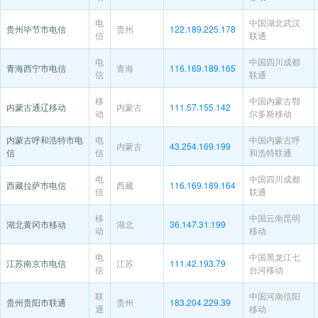
电
中国湖北武汉
贵州毕节市电信
贵州
122.189.225.178
信
联通
电
中国四川成都
青海西宁市电信
青海
116.169.189.165
信
联通
移
中国内蒙古鄂
内蒙古通辽移动
内蒙古
111.57.155.142
动
尔多斯移动
内蒙古呼和浩特市电
电
中国内蒙古呼
内蒙古
43.254.169.199
信
信
和浩特联通
电
中国四川成都
西藏拉萨市电信
西藏
116.169.189.164
信
联通
移
中国云南昆明
湖北黄冈市移动
湖北
36.147.31.199
动
移动
电
中国黑龙江七
江苏南京市电信
江苏
111.42.193.79
信
台河移动
联
中国河南信阳
贵州贵阳市联通
贵州
183.204.229.39
通
移动