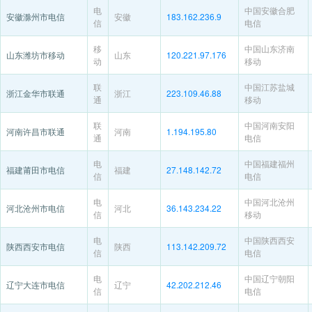
电
中国安徽合肥
安徽滁州市电信
安徽
183.162.236.9
信
电信
移
中国山东济南
山东潍坊市移动
山东
120.221.97.176
动
移动
联
中国江苏盐城
浙江金华市联通
浙江
223.109.46.88
通
移动
联
中国河南安阳
河南许昌市联通
河南
1.194.195.80
通
电信
电
中国福建福州
福建莆田市电信
福建
27.148.142.72
信
电信
电
中国河北沧州
河北沧州市电信
河北
36.143.234.22
信
移动
电
中国陕西西安
陕西西安市电信
陕西
113.142.209.72
信
电信
电
中国辽宁朝阳
辽宁大连市电信
辽宁
42.202.212.46
信
电信