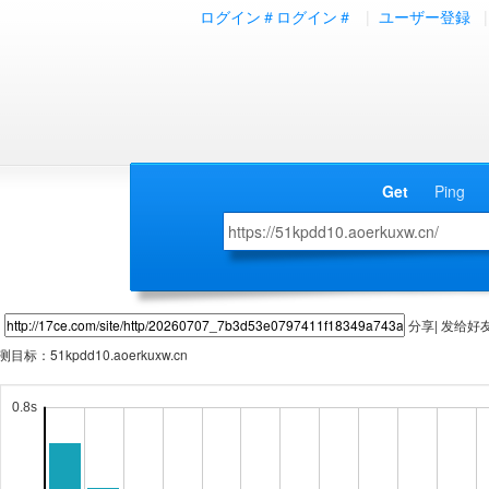
ログイン＃ログイン＃
|
ユーザー登録
|
Get
Ping
分享| 发给好
测目标：
51kpdd10.aoerkuxw.cn